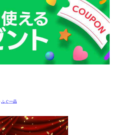
>
ふぐ一品