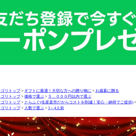
テゴリトップ
>
ギフトに最適！大切な方への贈り物に
>
お歳暮に贈る
テゴリトップ
>
価格で選ぶ
>
５，０００円以内で選ぶ
テゴリトップ
>
とらふぐ(生産直売だからコストを削減！安心・納得でご提供)
テゴリトップ
>
人数で選ぶ
>
3～4人前