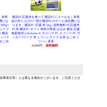
！本商
横浜FC応援米を食べて 横浜FCにエールを！本商
費にな
品の売り上げの一部が横浜FCのチーム強化費にな
00g×
ります。横浜FC 応援 米 5kg | 送料無料 FC応援米
キューブ
FC米 横浜FC ギフト 神奈川県産 はるみ 横浜 応援
み 横浜
地産地消 yokohama fc ヨコハマ FC エフシー FC サ
フシー F
ッカー Jリーグ 米 ミツハシライス お米 おこめ ミ
 おこめ
ツハシ 産直
6,000円
送料無料
在庫表示等）とは異なる場合がございます。ご注意くださ