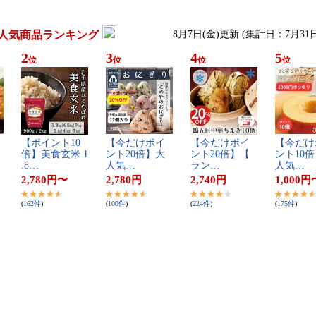
人気商品ランキング
8月7日(金)更新 (集計日：7月31
2
3
4
5
位
位
位
位
【​ポ​イ​ン​ト​1​0​
【​今​だ​け​ポ​イ​
【​今​だ​け​ポ​イ​
【​今​だ​け​
倍​】​美​食​玄​米​ ​1​
ン​ト​2​0​倍​】​大​
ン​ト​2​0​倍​】​【​
ン​ト​1​0​倍
.​8​…
人​気​…
ラ​ン​…
人​気​…
2,780
円
〜
2,780
円
2,740
円
1,000
円
(
162
件
)
(
100
件
)
(
224
件
)
(
175
件
)