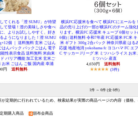
してくれる「澄 SUMU」が待望
横浜FC応援米を食べて 横浜FCにエールを
して登場！澄の美味しさや食べ
品の売り上げの一部が横浜FCのチーム強化
に、よりお試ししやすく、好き
ります。横浜FC 応援米 キューブ 6個セット(3
るようになりました！澄 SUMU
6個) | 送料無料 令和7年産 FC応援米 FC米 
g×12個 ｜ 送料無料 玄米 ごはん
米 ギフト 300g 2合パック 神奈川県産 はる
ごはんパック パックごはん 電子
応援 地産地消 yokohama fc ヨコハマ FC エ
a 機能性表示食品 送料無料 米由来
C サッカー Jリーグ 米 ミツハシライス お米
ド バリア機能 加工玄米 玄米ご
ミツハシ 産直
米 お米 ごはん ご飯 国内産 幸浦
4,650円
送料無料
600円
送料無料
(3件)
1件 ～ 6件 (全 6件)
新が定期的に行われているため、検索結果が実際の商品ページの内容（価格、
定期購入商品
頒布会商品