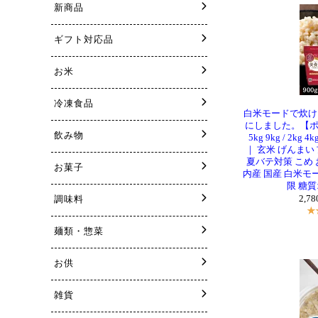
白米モードで炊け
にしました。【ポイン
5kg 9kg / 2k
｜ 玄米 げんまい
夏バテ対策 こめ 
内産 国産 白米モ
限 糖質
2,7