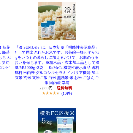
！胚芽
『澄 SUMU®』は、日本初※「機能性表示食品」
米 胚芽
として届出されたお米です。お茶碗一杯わずか75
もち ぷ
gをいつもの暮らしに加えるだけで、お肌のうる
1 契約
おいを保ちます。※精米品・玄米加工品として澄
コンビ
SUMU 900g×2袋 ｜ KoMeTa 機能性表示食品 送料
無料 米由来 グルコシルセラミド バリア機能 加工
玄米 玄米 玄米ご飯 白米 無洗米 米 お米 ごはん ご
飯 国内産 幸浦
2,880円
送料無料
(10件)