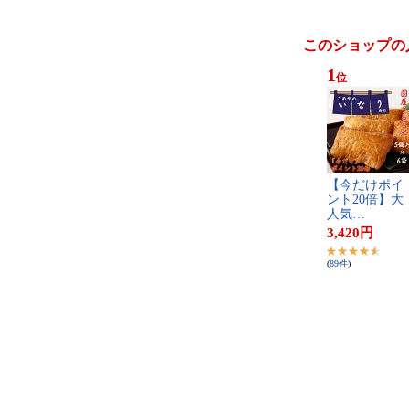
このショップの
1
位
【​今​だ​け​ポ​イ​
ン​ト​2​0​倍​】​大​
人​気​…
3,420
円
(
89
件
)