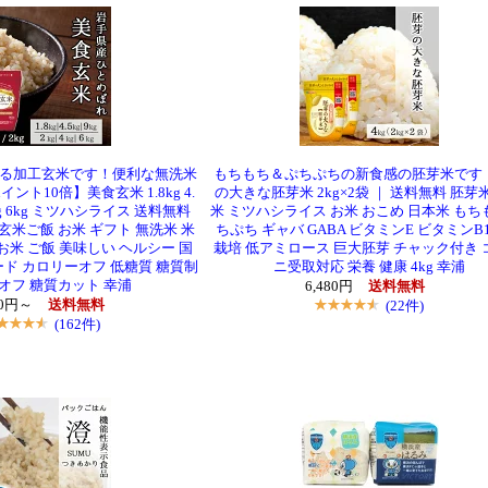
る加工玄米です！便利な無洗米
もちもち＆ぷちぷちの新食感の胚芽米です
ト10倍】美食玄米 1.8kg 4.
の大きな胚芽米 2kg×2袋 ｜ 送料無料 胚芽
g 4kg 6kg ミツハシライス 送料無料
米 ミツハシライス お米 おこめ 日本米 もち
 玄米ご飯 お米 ギフト 無洗米 米
ちぷち ギャバ GABA ビタミンE ビタミンB
お米 ご飯 美味しい ヘルシー 国
栽培 低アミロース 巨大胚芽 チャック付き 
ード カロリーオフ 低糖質 糖質制
ニ受取対応 栄養 健康 4kg 幸浦
オフ 糖質カット 幸浦
6,480円
送料無料
80円～
送料無料
(22件)
(162件)