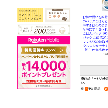
お肌の潤いを維持
のパックごはんと
やすさはそのまま
な時にすぐ食べれ
ごはんパック 160
パック ご飯 玄米
レンジ KoMeT
グルコシルセラミ
飯 白米 無洗米 
3,
※商品ページの更
い。
※
予約商品