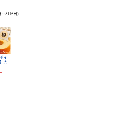
日～8月6日)
ポ​イ​
​】​大​
〜