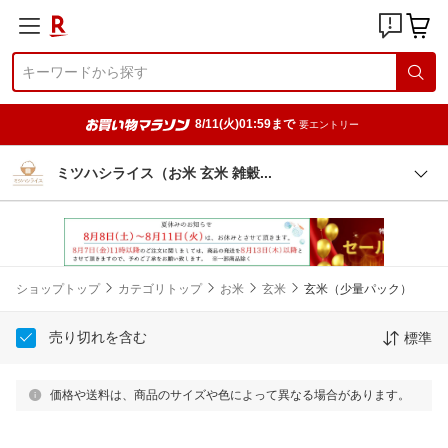
8/11(火)01:59まで
要エントリー
ミツハシライス（お米 玄米 雑
穀
ショップトップ
カテゴリトップ
お米
玄米
玄米（少量パック）
売り切れを含む
標準
価格や送料は、商品のサイズや色によって異なる場合があります。