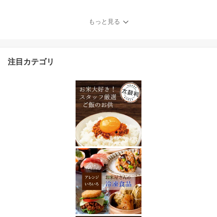
ーヘン バウムクーヘン
グルテンフリー 小麦粉不
もっと見る
使用 低カロリー ヘルシ
ー ダイエット 低糖質 洋
菓子 焼き菓子 スイーツ
米粉 おやつ 土産 菓子 お
注目カテゴリ
菓子 送料無料 山田錦 産
直