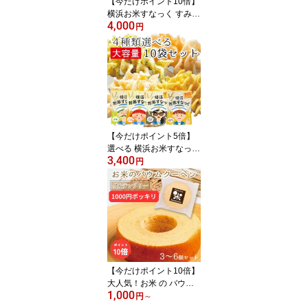
【今だけポイント10倍】
横浜お米すなっく すみっ
4,000
コぐらしコンソメ風 おえ
円
かきさんカレー味 ドクタ
ーイエローコンソメ風 各
10袋セット | 送料無料 グ
ルテンフリー スナック
米粉 お菓子 米粉のお菓
子 おやつ おつまみ 横浜
お土産 こども アレルゲ
ンフリー 28品目 産直
【今だけポイント5倍】
選べる 横浜お米すなっく
3,400
10袋セット 送料無料 大
円
容量 グルテンフリー ス
ナック 米粉 お菓子 お米
菓子 低カロリー 低糖質
ヘルシー 子供 保存食 非
常食 ダイエット のり塩
コンソメ ペッパー おや
つ おつまみ 横浜 お土産
アレルゲンフリー 産直
【今だけポイント10倍】
大人気！お米 の バウム
1,000
クーヘン 3個〜 個包装 1
円
～
000円 ポッキリ バームク