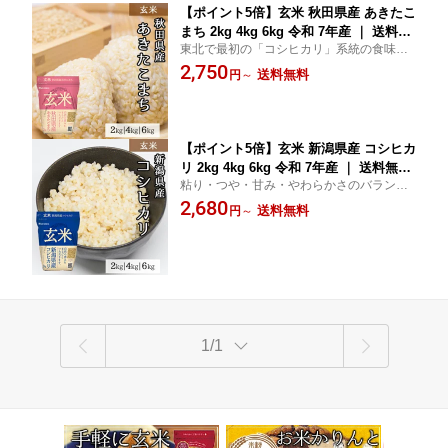
【ポイント5倍】玄米 秋田県産 あきたこ
まち 2kg 4kg 6kg 令和 7年産 ｜ 送料無
東北で最初の「コシヒカリ」系統の食味を
料 ミツハシライス 国産 国内産 秋田県
持つ良質・良食味米品種です。透明感、光
2,750
産 あきたこまち アキタコマチ 人気 お
送料無料
円
～
沢、香りともに優秀で、粘りが強く弾力性
すすめ 美味しい おいしい 定番 2キロ 4
に富んでいます。
キロ 6キロ もっちり もちもち コンビニ
受取対応 幸浦
【ポイント5倍】玄米 新潟県産 コシヒカ
リ 2kg 4kg 6kg 令和 7年産 ｜ 送料無料
粘り・つや・甘み・やわらかさのバランス
ミツハシライス 国産 国内産 新潟県 こ
がとても良い！！しっかりとした旨みと粘
2,680
しひかり 人気 おすすめ 美味しい おい
送料無料
円
～
りが特徴！！独特な甘味と粘りがあり、つ
しい 定番 2キロ 4キロ 6キロ コンビニ受
ややかに炊き上がります！
取対応 幸浦
1/1