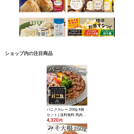
ショップ内の注目商品
バニクカレー 200g 4個
セット | 送料無料 馬肉カ
4,320
レー バニク 馬肉 高たん
円
ぱく タンパク質 低脂質
グリコーゲン アスリート