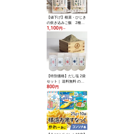
ク協会公式認定 BIO 本社
【値下げ】根菜・ひじき
の炊き込みご飯 2種類
1,100
セット | 送料無料 長期保
円
～
存 備蓄 災害 保存食 地震
非常食 ごはん ご飯 アウ
トドア 米 無洗米 時短 時
短調理 簡単 コシヒカリ
新潟産 国内産 国内具材
ハッピーキャンプ キャン
プ 人気 ネコポス 本社
【特別価格】だし塩 2袋
セット｜ 送料無料 のど
800
ぐろ しじみ おむすび だ
円
し スープ おにぎりの塩
ネコポス はぎの食品 ご
はんのお供 お供 だし塩
出汁塩 魚介だし 調味塩
本社