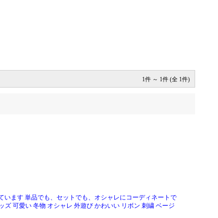
1件 ～ 1件 (全 1件)
ています 単品でも、セットでも、オシャレにコーディネートで
ズ 可愛い 冬物 オシャレ 外遊び かわいい リボン 刺繍 ベージ