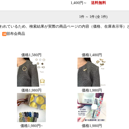
1,400円～
送料無料
1件 ～ 1件 (全 1件)
われているため、検索結果が実際の商品ページの内容（価格、在庫表示等）
品
頒布会商品
価格
1,580円
価格
1,480円
価格
1,980円
価格
1,980円
価格
1,980円~
価格
1,980円