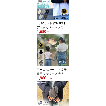
れ 水筒 ヒモ ハンドメイ
ド 洗える ヒッコリー デ
ニム 送料無料 日本製
【UVカット率97.8％】
アームカバー キッズ 子
1,680
供用アームカバー シルク
円
コットン 日本製 キッズ
ベビー 赤ちゃん 日焼け
対策 暑さ対策 虫よけ シ
ルク コットン 男の子 女
の子 アウトドア おしゃ
れ かわいい 無地 日本製
アームカバー キッズ 子
供用 レディース 大人 シ
1,980
ルク コットン アームカ
円
～
バー 親子 お揃い シルク
コットン 親子ペア uvカ
ット 日焼け対策 指穴付
き 子供 大人 おしゃれ 可
愛い グレー ブラック オ
フホワイト シンプル 日