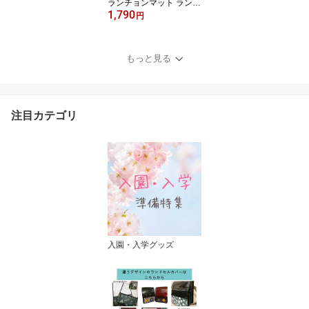
ランチョンマット ランチ
1,790
クロス 30 40 40cm 30cm
円
給食 ナフキン 男の子 巾
着袋 2点セット 給食袋 小
学生 人気 可愛い かっこ
もっと見る
いい 幼稚園 小学校 給食
宇宙 惑星 働く車 魚 恐竜
緊急車両 電車 新幹線 ハ
ンドメイド 入学祝い 日
注目カテゴリ
本製
入園・入学グッズ