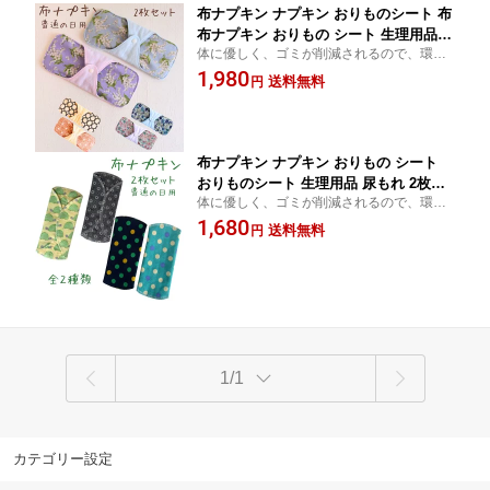
布ナプキン ナプキン おりものシート 布
布ナプキン おりもの シート 生理用品
体に優しく、ゴミが削減されるので、環境
尿もれ 2枚セット コットン100% 防水シ
にも優しい布ナプキン。 まずは少ない日
1,980
ート 繰り返し使える ムレにくい かぶれ
送料無料
円
や、おりものシートとして挑戦してみませ
にくい 地球に優しい モロッカン 花柄
んか。
送料無料
布ナプキン ナプキン おりもの シート
おりものシート 生理用品 尿もれ 2枚セ
体に優しく、ゴミが削減されるので、環境
ット コットン 100% 防水シート 繰り返
にも優しい布ナプキン。 まずは少ない日
1,680
し使える オシャレ ムレにくい かぶれに
送料無料
円
や、おりものシートとして挑戦してみませ
くい 地球に優しい スナップボタン 送料
んか。
無料
1/1
カテゴリー設定