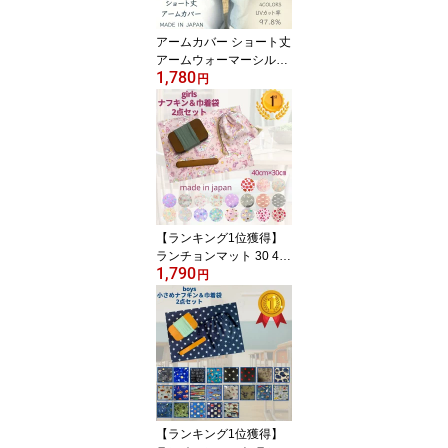
本製
アームカバー ショート丈
アームウォーマーシルク
1,780
コットン 日焼け対策 手
円
袋 指穴つき 肌荒れ ハン
ドウォーマー 手荒れ 冷
え取り スマホ 冷房対策
無地 シンプル ショート
就寝時 日本製 送料無料
【ランキング1位獲得】
ランチョンマット 30 40
1,790
給食袋 ランチョンマット
円
小学生 ランチクロス ナ
フキン 給食 ナフキン 巾
着袋 2点セット 女の子 可
愛い ユニコーン コスメ
人気 幼稚園 給食 ナフキ
ンセット ハンドメイド
日本製 送料無料
【ランキング1位獲得】