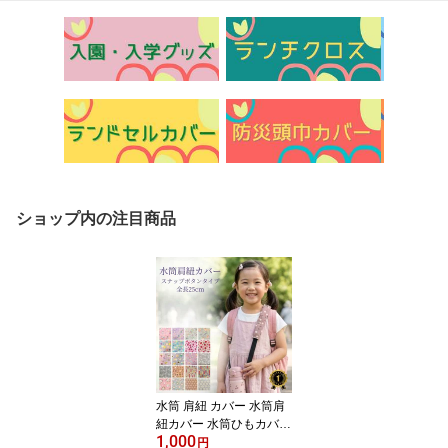
ショップ内の注目商品
水筒 肩紐 カバー 水筒肩
紐カバー 水筒ひもカバー
1,000
水筒紐カバー 1000円ポ
円