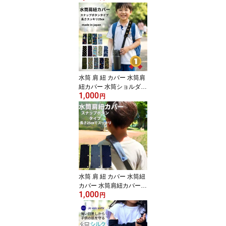
ッキリ 可愛い おしゃれ
シマエナガ ユニコーン
ストロベリー 小学生 幼
稚園 通園 通学 水筒 ショ
ルダー スナップ ボタン
ハンドメイド 日本製 送
料無料
水筒 肩 紐 カバー 水筒肩
紐カバー 水筒ショルダー
1,000
パッド 肩パッド 紐カバ
円
ー 子供 水筒紐カバー 肩
ベルト カバー 肩紐 水筒
肩掛けカバー 1000円ポ
ッキリ 幼稚園 小学生 保
育園 ハンドメイド 洗え
る 送料無料 日本製
水筒 肩 紐 カバー 水筒紐
カバー 水筒肩紐カバー
1,000
子供 水筒 1000円ポッキ
円
リ 肩紐カバー 肩パッド
痛くない 紐カバー 子供
キッズ シンプル おしゃ