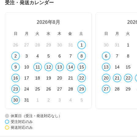
受注・発送カレンダー
2026年8月
20
日
月
火
水
木
金
土
日
月
火
26
27
28
29
30
31
1
30
31
1
2
3
4
5
6
7
8
6
7
8
9
10
11
12
13
14
15
13
14
15
16
17
18
19
20
21
22
20
21
22
23
24
25
26
27
28
29
27
28
29
30
31
1
2
3
4
5
休業日（受注・発送対応なし）
受注対応のみ
発送対応のみ