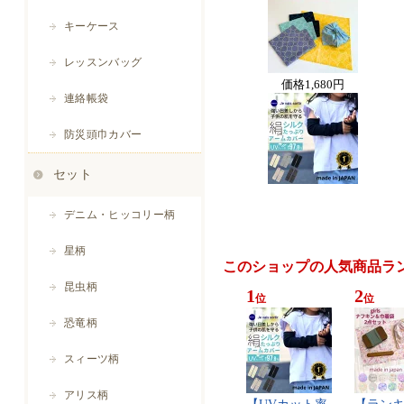
価格
1,680円
このショップの人気商品ラ
1
2
位
位