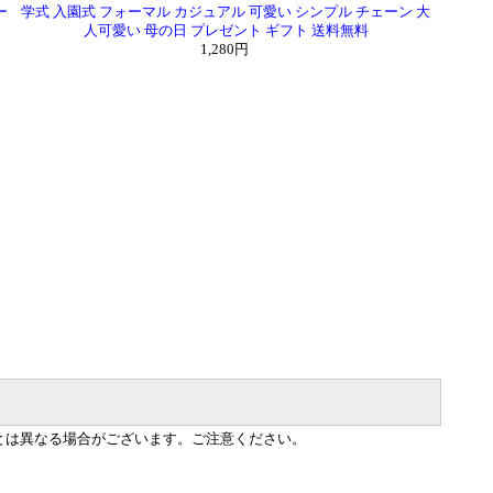
ー
学式 入園式 フォーマル カジュアル 可愛い シンプル チェーン 大
人可愛い 母の日 プレゼント ギフト 送料無料
1,280円
とは異なる場合がございます。ご注意ください。