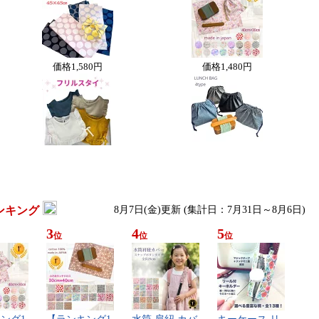
価格
1,580円
価格
1,480円
ンキング
8月7日(金)更新 (集計日：7月31日～8月6日)
3
4
5
位
位
位