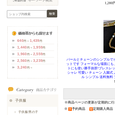
1,28
パールとチェーンのシンプルで
ットです フォーマルな場面にも
トにも使い勝手抜群!ブレスレット
シャレ 可愛い チェーン 入園式
ル シンプル 送料無料
※商品ページの更新が定期的に行
※
予約商品
定期購入商