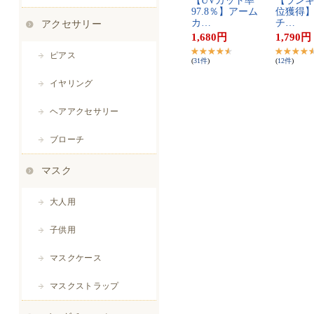
【​U​V​カ​ッ​ト​率​
【​ラ​ン​キ​
9​7​.​8​％​】​ア​ー​ム​
位​獲​得​】​
カ​…
チ​…
1,680
円
1,790
円
(
31
件
)
(
12
件
)