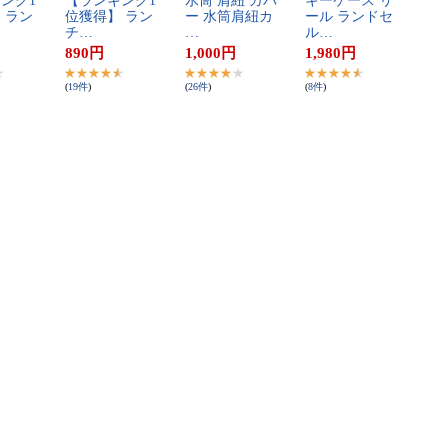
ン​グ​1​
【​ラ​ン​キ​ン​グ​1​
水​筒​ ​肩​紐​ ​カ​バ​
キ​ー​ケ​ー​ス​ ​リ​
 ​ラ​ン​
位​獲​得​】​ ​ラ​ン​
ー​ ​水​筒​肩​紐​カ​
ー​ル​ ​ラ​ン​ド​セ​
チ​…
…
ル​…
890
円
1,000
円
1,980
円
(
19
件
)
(
26
件
)
(
8
件
)