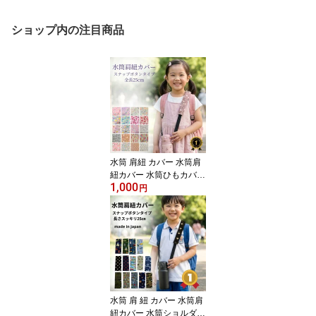
ショップ内の注目商品
水筒 肩紐 カバー 水筒肩
紐カバー 水筒ひもカバー
1,000
水筒紐カバー 1000円ポ
円
ッキリ 可愛い おしゃれ
シマエナガ ユニコーン
ストロベリー 小学生 幼
稚園 通園 通学 水筒 ショ
ルダー スナップ ボタン
ハンドメイド 日本製 送
料無料
水筒 肩 紐 カバー 水筒肩
紐カバー 水筒ショルダー