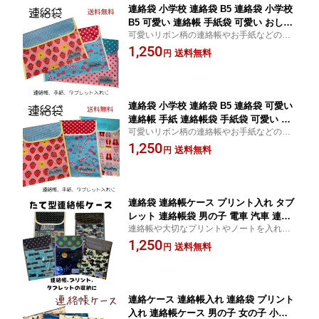
連絡袋 小学校 連絡袋 B5 連絡袋 小学校
B5 可愛い 連絡帳 手紙袋 可愛い おしゃ
可愛いリボン柄の連絡帳やお手紙などの大
れ タブレット ケース ラミネート スト
切なプリントを入れれるラミネートのケー
1,250
ロベリー リボン ドット 水玉 撥水 小学
送料無料
円
スです。
生 幼稚園 入園 入学 ハンドメイド 送料
無料
連絡袋 小学校 連絡袋 B5 連絡袋 可愛い
連絡帳 手紙 連絡帳袋 手紙袋 可愛い お
可愛いリボン柄の連絡帳やお手紙などの大
しゃれ いちご タブレット ケース ラミ
切なプリントを入れれるラミネートのケー
1,250
ネート 撥水 小学生 幼稚園 入園 入学 ハ
送料無料
円
スです。
ンドメイド 追跡可能メール便 送料無料
連絡袋 連絡帳ケース プリント入れ タブ
レット 連絡帳袋 男の子 電車 汽車 連絡
連絡帳や大切なプリントやノートを入れる
帳 ポケット 小学生 幼稚園 入園 入学 ラ
ラミネート素材のケースです。かっこいい
1,250
ミネート 追跡可能メール便 送料無料
送料無料
円
汽車、電車柄です。
連絡ケース 連絡帳入れ 連絡袋 プリント
入れ 連絡帳ケース 男の子 女の子 小学