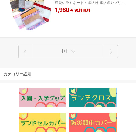
可愛いラミネートの連絡袋 連絡帳やプリン
生 入園 入学 通園 新学期 昆虫 働く車 花
ト入れとして使えます 男の子、女の子に大
1,980
柄 ピンク パープル 猫 ねこ ネコ ラミネ
送料無料
円
人気の昆虫、働く車、猫柄、花柄から選べ
ート 連絡帳入れ ハンドメイド 日本製
ます 大切なプリントや手紙を大事に保管出
送料無料
来ます
1/1
カテゴリー設定