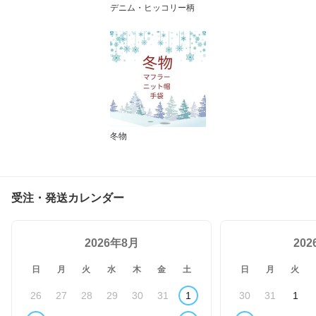
デニム・ヒッコリー柄
冬物
受注・発送カレンダー
2026年8月
20
日
月
火
水
木
金
土
日
月
火
26
27
28
29
30
31
1
30
31
1