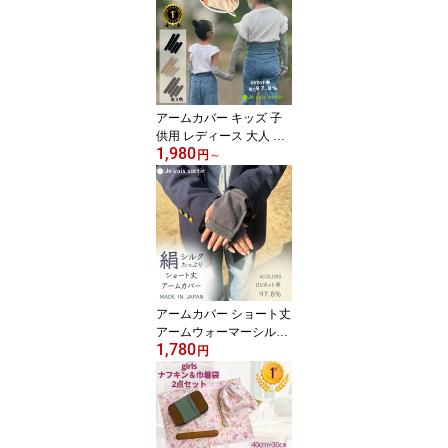
対策 暑さ対策 虫よけ シ
ルク コットン 男の子 女
の子 アウトドア おしゃ
れ かわいい 無地 日本製
アームカバー キッズ 子
供用 レディース 大人 シ
1,980
ルク コットン アームカ
円
～
バー 親子 お揃い シルク
コットン 親子ペア uvカ
ット 日焼け対策 指穴付
き 子供 大人 おしゃれ 可
愛い グレー ブラック オ
フホワイト シンプル 日
本製
アームカバー ショート丈
アームウォーマーシルク
1,780
コットン 日焼け対策 手
円
袋 指穴つき 肌荒れ ハン
ドウォーマー 手荒れ 冷
え取り スマホ 冷房対策
無地 シンプル ショート
就寝時 日本製 送料無料