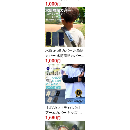
1,000
パッド 肩パッド 紐カバ
円
ー 子供 水筒紐カバー 肩
ベルト カバー 肩紐 水筒
肩掛けカバー 1000円ポ
ッキリ 幼稚園 小学生 保
育園 ハンドメイド 洗え
る 送料無料 日本製
水筒 肩 紐 カバー 水筒紐
カバー 水筒肩紐カバー
1,000
子供 水筒 1000円ポッキ
円
リ 肩紐カバー 肩パッド
痛くない 紐カバー 子供
キッズ シンプル おしゃ
れ 水筒 ヒモ ハンドメイ
ド 洗える ヒッコリー デ
ニム 送料無料 日本製
【UVカット率97.8％】
アームカバー キッズ 子
1,680
供用アームカバー シルク
円
コットン 日本製 キッズ
ベビー 赤ちゃん 日焼け