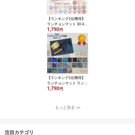
【ランキング1位獲得】
ランチョンマット 30 40
1,790
給食袋 ランチョンマット
円
小学生 ランチクロス ナ
フキン 給食 ナフキン 巾
着袋 2点セット 女の子 可
愛い ユニコーン コスメ
人気 幼稚園 給食 ナフキ
ンセット ハンドメイド
日本製 送料無料
【ランキング1位獲得】
ランチョンマット ランチ
1,790
クロス 30 40 40cm 30cm
円
給食 ナフキン 男の子 巾
着袋 2点セット 給食袋 小
学生 人気 可愛い かっこ
もっと見る
いい 幼稚園 小学校 給食
宇宙 惑星 働く車 魚 恐竜
緊急車両 電車 新幹線 ハ
ンドメイド 入学祝い 日
注目カテゴリ
本製