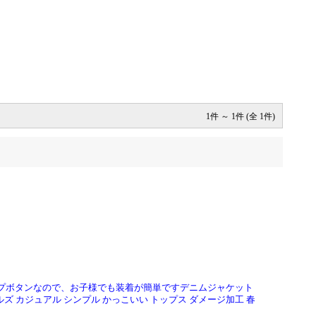
1件 ～ 1件 (全 1件)
ップボタンなので、お子様でも装着が簡単ですデニムジャケット
ルズ カジュアル シンプル かっこいい トップス ダメージ加工 春