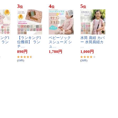
3
4
5
位
位
位
ン​グ​1​
【​ラ​ン​キ​ン​グ​1​
ベ​ビ​ー​ソ​ッ​ク​
水​筒​ ​肩​紐​ ​カ​バ​
 ​ラ​ン​
位​獲​得​】​ ​ラ​ン​
ス​シ​ュ​ー​ズ​ ​シ​
ー​ ​水​筒​肩​紐​カ​
チ​…
ュ​…
…
890
円
1,780
円
1,000
円
(
19
件
)
(
26
件
)