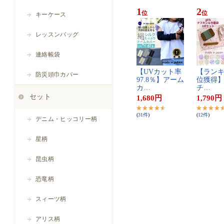
1
2
位
位
【​U​V​カ​ッ​ト​率​
【​ラ​ン​キ​
9​7​.​8​％​】​ア​ー​ム​
位​獲​得​】​
カ​…
チ​…
1,680
円
1,790
円
(
31
件
)
(
12
件
)