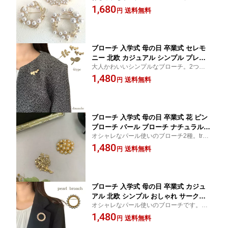
チ。お洋服やバッグのワンポイントに！ シ
1,680
ティーク風 ピン レディース おしゃれ
送料無料
円
ンプルでナチュラルなので、おしゃれにコ
サークル ブローチ ゴールド パール 入
ーディネート！ フォーマな場にもおすすめ
学式 フォーマル 送料無料
です！
ブローチ 入学式 母の日 卒業式 セレモ
ニー 北欧 カジュアル シンプル プレゼ
大人かわいいシンプルなブローチ。2つ合わ
ント 北欧風 入学 卒園式 葉っぱ リーフ
せて付けても可愛いです 北欧風の葉っぱと
1,480
シャボン マット ゴールド 大人可愛い
送料無料
円
シャボンのブローチ、素材違いでつけても
プレゼント ピンブローチ ブローチ フォ
可愛いです 卒業式、卒園式にも大活躍
ーマル 入学式 結婚式 送料無料
ブローチ 入学式 母の日 卒業式 花 ピン
ブローチ パール ブローチ ナチュラル
オシャレなパール使いのブローチ2種。tree
シンプル 可愛い アクセサリー フォーマ
とflowerから選んで頂けます。追跡可能メ
1,480
ル 花 ブローチ 木 プレゼント お祝い ギ
送料無料
円
ール便にて送料無料です。プレゼントや、
フトラッピング 追跡可能メール便 送料
お祝いにも。簡易ラッピング承っていま
無料
す。
ブローチ 入学式 母の日 卒業式 カジュ
アル 北欧 シンプル おしゃれ サークル
オシャレなパール使いのブローチです。フ
ブローチ アクセサリー ピンブローチ オ
ォーマルな場に、カジュアル使いにもご利
1,480
シャレ パール ブローチ パール フォー
送料無料
円
用頂けます 卒業式、卒園式、入園式、入学
マル ナチュラル 可愛い 卒園 入園式 お