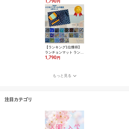
1,790
給食袋 ランチョンマット
円
小学生 ランチクロス ナ
フキン 給食 ナフキン 巾
着袋 2点セット 女の子 可
愛い ユニコーン コスメ
人気 幼稚園 給食 ナフキ
ンセット ハンドメイド
日本製 送料無料
【ランキング1位獲得】
ランチョンマット ランチ
1,790
クロス 30 40 40cm 30cm
円
給食 ナフキン 男の子 巾
着袋 2点セット 給食袋 小
学生 人気 可愛い かっこ
もっと見る
いい 幼稚園 小学校 給食
宇宙 惑星 働く車 魚 恐竜
緊急車両 電車 新幹線 ハ
ンドメイド 入学祝い 日
注目カテゴリ
本製