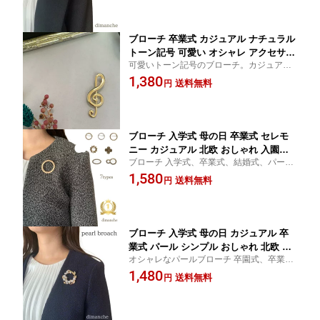
式などにも大活躍＜br＞ コートやマフラー
祝い プレゼント 送料無料
に合わせても！
ブローチ 卒業式 カジュアル ナチュラル
トーン記号 可愛い オシャレ アクセサリ
可愛いトーン記号のブローチ。カジュア
ー ブローチ ピン シンプル 入園 入学 フ
ル、フォーマルな場にも使えます。お祝い
1,380
ォーマル ピンブローチ ブローチ プレゼ
送料無料
円
やプレゼントにいかがでしょう。追跡可能
ント 入園式 入学式 お祝い 送料無料
メール便にて送料無料です。
ブローチ 入学式 母の日 卒業式 セレモ
ニー カジュアル 北欧 おしゃれ 入園式
ブローチ 入学式、卒業式、結婚式、パーテ
卒園式 卒業 かわいい プレゼント シン
ィー フォーマル サークルブローチ レディ
1,580
プル 大人可愛い レディース サークル
送料無料
円
ース アクセサリー プレゼント 簡易ラッピ
タンバリン コーヒー豆 フラワー ゴール
ング お祝い 母の日 敬老の日 ゆうパケット
ド 結婚式 フォーマル 送料無料
送料無料
ブローチ 入学式 母の日 カジュアル 卒
業式 パール シンプル おしゃれ 北欧 シ
オシャレなパールブローチ 卒園式、卒業
ンプル レディース フォーマル ゴールド
式、入園式、入学式などフォーマルな場面
1,480
サークル 入園式 卒園式 大人可愛い ブ
送料無料
円
に最適 大人可愛いブローチでオシャレのワ
ローチ パーティー 敬老の日 プレゼント
ンポイントにいかがでしょう
ギフト 送料無料