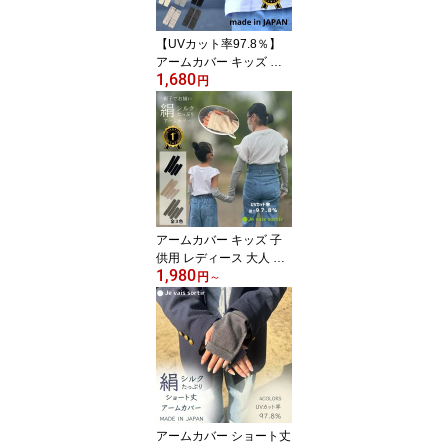
【UVカット率97.8％】
アームカバー キッズ 子
1,680
供用アームカバー シルク
円
コットン 日本製 キッズ
ベビー 赤ちゃん 日焼け
対策 暑さ対策 虫よけ シ
ルク コットン 男の子 女
の子 アウトドア おしゃ
れ かわいい 無地 日本製
アームカバー キッズ 子
供用 レディース 大人 シ
1,980
ルク コットン アームカ
円
～
バー 親子 お揃い シルク
コットン 親子ペア uvカ
ット 日焼け対策 指穴付
き 子供 大人 おしゃれ 可
愛い グレー ブラック オ
フホワイト シンプル 日
本製
アームカバー ショート丈