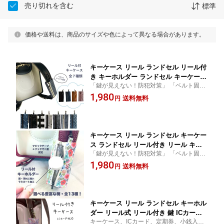
売り切れを含む
標準
価格や送料は、商品のサイズや色によって異なる場合があります。
キーケース リール ランドセル リール付
き キーホルダー ランドセル キーケース
「鍵が見えない！防犯対策」 「ベルト固定
ランドセル 鍵 ケース 伸びる 男の子 女
でブラブラしない・落ちにくいので鍵の紛
1,980
の子 通学用 リール かぎ収納 ケース 小
送料無料
円
失にも安心」 「雨・汚れに強いラミネート
学生 リュックサック 日本製 ラミネート
素材」
ハンドメイド 送料無料
キーケース リール ランドセル キーケー
ス ランドセル リール付き リール キー
「鍵が見えない！防犯対策」 「ベルト固定
ケース リール 小学生 キーホルダー ラ
でブラブラしない・落ちにくいので鍵の紛
1,980
ンドセル 鍵 ケース 伸びる 女の子 通学
送料無料
円
失にも安心」 「雨・汚れに強いラミネート
用 キーカバー リュックサック 日本製
素材」
ハンドメイド 送料無料
キーケース リール ランドセル キーホル
ダー リール式 リール付き 鍵 ICカード
キーケース、ICカード、定期券、小銭入
小銭入れ 子供カード キーケース 大人