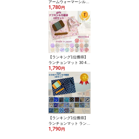
アームウォーマーシルク
1,780
コットン 日焼け対策 手
円
袋 指穴つき 肌荒れ ハン
ドウォーマー 手荒れ 冷
え取り スマホ 冷房対策
無地 シンプル ショート
就寝時 日本製 送料無料
【ランキング1位獲得】
ランチョンマット 30 40
1,790
給食袋 ランチョンマット
円
小学生 ランチクロス ナ
フキン 給食 ナフキン 巾
着袋 2点セット 女の子 可
愛い ユニコーン コスメ
人気 幼稚園 給食 ナフキ
ンセット ハンドメイド
日本製 送料無料
【ランキング1位獲得】
ランチョンマット ランチ
1,790
クロス 30 40 40cm 30cm
円
給食 ナフキン 男の子 巾