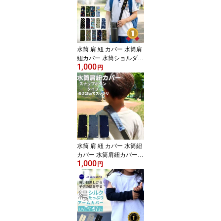
稚園 通園 通学 水筒 ショ
ルダー スナップ ボタン
ハンドメイド 日本製 送
料無料
水筒 肩 紐 カバー 水筒肩
紐カバー 水筒ショルダー
1,000
パッド 肩パッド 紐カバ
円
ー 子供 水筒紐カバー 肩
ベルト カバー 肩紐 水筒
肩掛けカバー 1000円ポ
ッキリ 幼稚園 小学生 保
育園 ハンドメイド 洗え
る 送料無料 日本製
水筒 肩 紐 カバー 水筒紐
カバー 水筒肩紐カバー
1,000
子供 水筒 1000円ポッキ
円
リ 肩紐カバー 肩パッド
痛くない 紐カバー 子供
キッズ シンプル おしゃ
れ 水筒 ヒモ ハンドメイ
ド 洗える ヒッコリー デ
ニム 送料無料 日本製