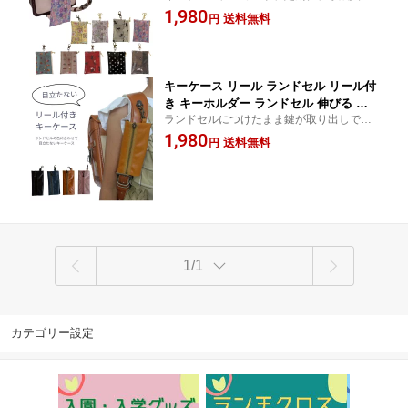
れ、全て兼ね揃えた便利なリール付きのキ
1,980
小学生 中学生 可愛い 入学 お祝い プレ
送料無料
円
ーケースです。 ランドセルやバッグ、リュ
ゼント キーチェーン ハンドメイド 日本
ックにつけたまま鍵が使用きて、安心、安
製 送料無料
全！！
キーケース リール ランドセル リール付
き キーホルダー ランドセル 伸びる キ
ランドセルにつけたまま鍵が取り出しでき
ーケース 目立たない 男の子 女の子 キ
るので安心なリール付きキーケース ランド
1,980
ーホルダー 通学用 キーケース かぎ収納
送料無料
円
セルやバッグのベルトに固定できるので、
ケース 小学生 リュックサック 日本製
落下防止になります。
ラミネート加工 送料無料
1/1
カテゴリー設定