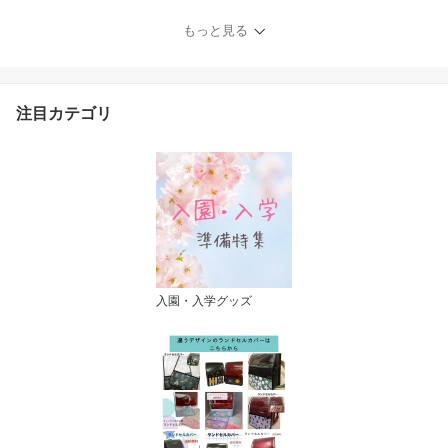
着袋 2点セット 給食袋 小
学生 人気 可愛い かっこ
もっと見る
いい 幼稚園 小学校 給食
宇宙 惑星 働く車 魚 恐竜
緊急車両 電車 新幹線 ハ
ンドメイド 入学祝い 日
注目カテゴリ
本製
入園・入学グッズ