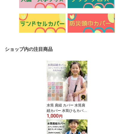
ショップ内の注目商品
水筒 肩紐 カバー 水筒肩
紐カバー 水筒ひもカバー
1,000
水筒紐カバー 1000円ポ
円
ッキリ 可愛い おしゃれ
シマエナガ ユニコーン
ストロベリー 小学生 幼