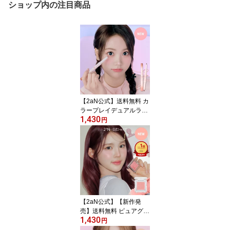
ショップ内の注目商品
【2aN公式】送料無料 カ
ラープレイデュアルライ
1,430
ナー トゥーエーエヌ 韓
円
国コスメ アイシャドウパ
レット アイシャドウパレ
ット アイパレット 高発
色 密着 メイクアップ メ
イク
【2aN公式】【新作発
売】送料無料 ピュアグラ
1,430
ッシーハイライター トゥ
円
ーエーエヌ 韓国コスメ