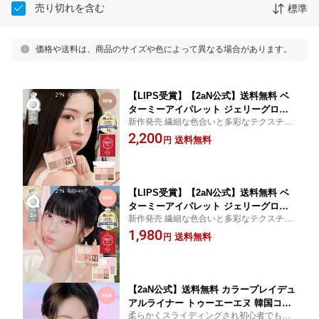
売り切れを含む
標準
価格や送料は、商品のサイズや色によって異なる場合があります。
【LIPS受賞】【2aN公式】送料無料 ベ
ターミーアイパレット ジェリーグロウ
新作発売 繊細な色合いと多彩なテクスチャ
ハイライタートゥーエーエヌ 韓国コス
ーでウェアラブルに演出できるアイパレッ
2,200
メ アイシャドウパレット アイシャドウ
送料無料
円
ト
パレット アイパレット 高発色 密着 メ
イクアップ メイク
【LIPS受賞】【2aN公式】送料無料 ベ
ターミーアイパレット ジェリーグロウ
新作発売 繊細な色合いと多彩なテクスチャ
ハイライタートゥーエーエヌ 韓国コス
ーでウェアラブルに演出できるアイパレッ
1,980
メ アイシャドウパレット アイシャドウ
送料無料
円
ト
パレット アイパレット 高発色 密着 メ
イクアップ メイク
【2aN公式】送料無料 カラープレイデュ
アルライナー トゥーエーエヌ 韓国コス
柔らかくスライディングされ初心者でも簡
メ アイシャドウパレット アイシャドウ