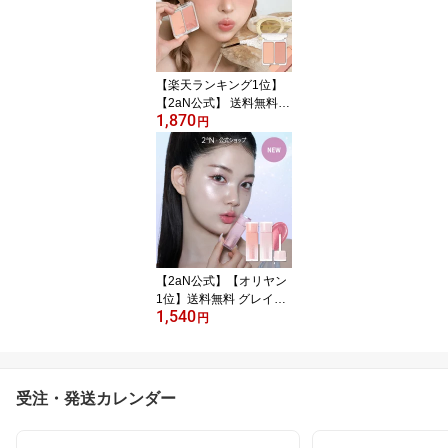
レット 高発色 密着 メイ
クアップ メイク
【楽天ランキング1位】
【2aN公式】 送料無料
1,870
トゥーエーエヌ デュアル
円
チーク チーク 2色 チーク
パレット グラデーション
ふんわり ロングウェア
長時間キープ 微粒 パウ
ダー ムラなし 重ね塗り
イエベ ブルべ 韓国コス
メ
【2aN公式】【オリヤン
1位】送料無料 グレイズ
1,540
バウンシングティント ト
円
ゥーエーエヌ 韓国コスメ
ティント マット 高発色
密着 メイクアップ メイ
ク 口紅 ティント
受注・発送カレンダー