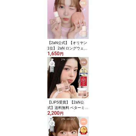
ハイライト グラッシュ
高発色 密着 メイクアッ
プ メイク
【2aN公式】【オリヤン
1位】 2aN ロングウェア
1,650
リング ファンデーション
円
ミニ15ml カバー力 ロン
グラスティング ファウン
デーション 韓国コスメ
リキッドファンデ ベース
メイク ツヤ肌 保湿 密着
長時間キープ 崩れにくい
毛穴 肌トラブル トーン
皮脂コントロール
【LIPS受賞】【2aN公
式】送料無料 ベターミー
2,200
アイパレット ジェリーグ
円
ロウハイライタートゥー
エーエヌ 韓国コスメ ア
イシャドウパレット アイ
シャドウパレット アイパ