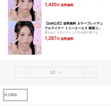
単に使用 陰影、涙袋ALL IN ONE!
1,430
パレット アイパレット 高発色 密着 メ
送料無料
円
イクアップ メイク
【2aN公式】送料無料 カラープレイデュ
アルライナー トゥーエーエヌ 韓国コス
柔らかくスライディングされ初心者でも簡
メ アイシャドウパレット アイシャドウ
単に使用 陰影、涙袋ALL IN ONE!
1,287
パレット アイパレット 高発色 密着 メ
送料無料
円
イクアップ メイク
1/1
目玉商品