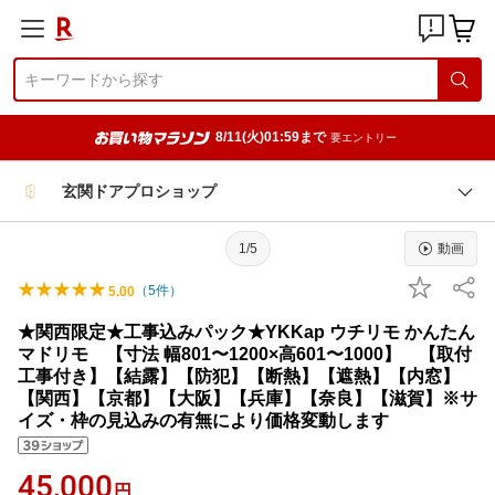
8/11(火)01:59まで
要エントリー
玄関ドアプロショップ
1/5
動画
（
5
件）
5.00
★関西限定★工事込みパック★YKKap ウチリモ かんたん
マドリモ 【寸法 幅801〜1200×高601〜1000】 【取付
工事付き】【結露】【防犯】【断熱】【遮熱】【内窓】
【関西】【京都】【大阪】【兵庫】【奈良】【滋賀】※サ
イズ・枠の見込みの有無により価格変動します
45,000
円