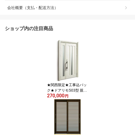
会社概要（支払・配送方法）
ショップ内の注目商品
★関西限定★工事込パッ
ク★ドアリモS03型 親子
270,000
【アルミ仕様】【YKKa
円
p】【交換】【玄関ド
ア】【工事】【玄関】
【施工】【取付】【工事
付き】【網戸】【リフォ
ーム】【カバー工法】
【関西】【京都】【大
阪】【滋賀】【奈良】