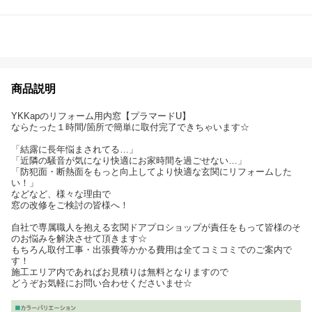
商品説明
YKKapのリフォーム用内窓【プラマードU】
ならたった１時間/箇所で簡単に取付完了できちゃいます☆
「結露に長年悩まされてる…」
「近隣の騒音が気になり快適にお家時間を過ごせない…」
「防犯面・断熱面をもっと向上してより快適な玄関にリフォームした
い！」
などなど、様々な理由で
窓の改修をご検討の皆様へ！
自社で専属職人を抱える玄関ドアプロショップが責任をもって皆様のそ
のお悩みを解決させて頂きます☆
もちろん取付工事・出張費等かかる費用は全てコミコミでのご案内で
す！
施工エリア内であればお見積りは無料となりますので
どうぞお気軽にお問い合わせくださいませ☆