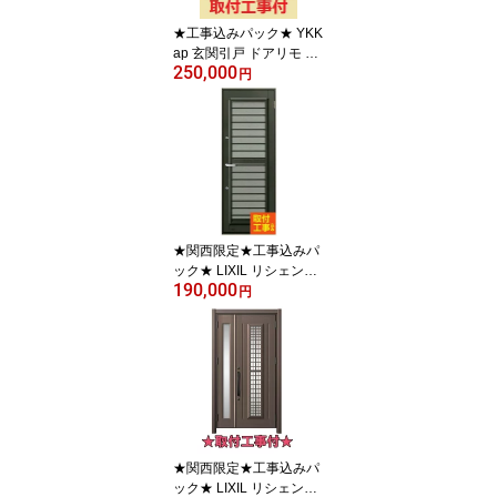
【兵庫】【神戸】【堺】
★工事込みパック★ YKK
【入替】【タッチキー】
ap 玄関引戸 ドアリモ 伝
250,000
統和風 A10 単層ガラス仕
円
様 安心の1日工期☆【関
西エリア限定】
★関西限定★工事込みパ
ック★ LIXIL リシェント
190,000
勝手口ドア 1日工期 【採
円
風】【網戸】【取付工
事】【工事付】【入替
え】【関西】【交換】
【勝手口】【送料無料】
【オーダー】【リフォー
ム】【京都】【大阪】
【滋賀】【奈良】【兵
庫】
★関西限定★工事込みパ
ック★ LIXIL リシェント