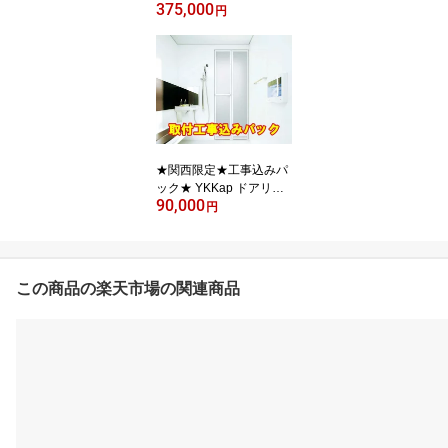
375,000
C84型【工事付き】採風
円
リクシル カバー工法 取
付工事 施工付 取付工事
関西 大阪 京都 滋賀 奈良
兵庫 カザス タッチキー
オータムブラウン シャイ
ングレー リフォーム
★関西限定★工事込みパ
ック★ YKKap ドアリモ
90,000
浴室二枚折戸 安心の1日
円
工期☆ 【取付工事付】
【工事付き】【工事】
【風呂】【入り口】【浴
室折れ戸】【浴室ドア】
この商品の楽天市場の関連商品
【関西】【京都】【大
阪】【奈良】【滋賀】