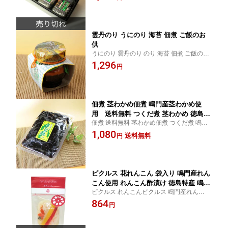
雲丹のり うにのり 海苔 佃煮 ご飯のお
供
うにのり 雲丹のり のり 海苔 佃煮 ご飯のお
供
1,296
円
佃煮 茎わかめ佃煮 鳴門産茎わかめ使
用 送料無料 つくだ煮 茎わかめ 徳島特
佃煮 送料無料 茎わかめ佃煮 つくだ煮 鳴門
産 徳島土産
わかめ わかめ ご飯のお供 徳島土産 お土産
1,080
送料無料
円
贈り物 進物 贈答品
ピクルス 花れんこん 袋入り 鳴門産れん
こん使用 れんこん酢漬け 徳島特産 鳴門
ピクルス れんこんピクルス 鳴門産れんこん
ピクルス 徳島土産 ギフト
花れんこん れんこん酢漬け 徳島土産 鳴門
864
円
ピクルス お土産 贈り物 ギフト