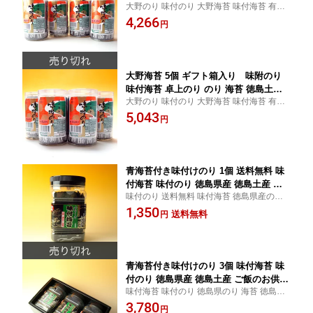
大野のり 味付のり 大野海苔 味付海苔 有名
お中元 お歳暮 ギフト
のり のり 海苔 徳島土産 お中元 お歳暮 贈答
4,266
円
品 ギフト
大野海苔 5個 ギフト箱入り 味附のり
味付海苔 卓上のり のり 海苔 徳島土産
大野のり 味付のり 大野海苔 味付海苔 有名
お中元 お歳暮 ギフト
のり のり 海苔 徳島土産 お中元 お歳暮 贈答
5,043
円
品 ギフト
青海苔付き味付けのり 1個 送料無料 味
付海苔 味付のり 徳島県産 徳島土産 ご
味付のり 送料無料 味付海苔 徳島県産のり
飯のお供
海苔 徳島土産
1,350
送料無料
円
青海苔付き味付けのり 3個 味付海苔 味
付のり 徳島県産 徳島土産 ご飯のお供
味付海苔 味付のり 徳島県のり 海苔 徳島土
お中元 お歳暮 ギフト
産 お中元 お歳暮 ギフトセット
3,780
円