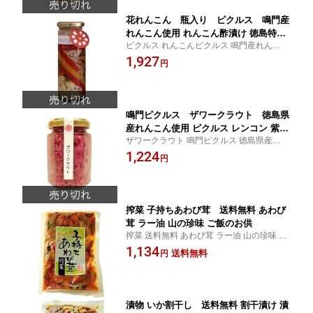
花れんこん 瓶入り ピクルス 鳴門産
れんこん使用 れんこん酢漬け 徳島特産
ピクルス れんこんピクルス 鳴門産れんこん
鳴門ピクルス 徳島土産 ギフト
花れんこん れんこん酢漬け 徳島土産 鳴門
1,927
円
ピクルス お土産 贈り物 ギフト
鳴門ピクルス ザワークラウト 徳島県
産れんこん使用 ピクルス レンコン 紫キ
ザワークラウト 鳴門ピクルス 徳島県産れん
ャベツ 酢漬け ギフト
こん ピクルス レンコン 紫キャベツ 酢漬け
1,224
円
ギフト
搾菜 子持ちあわび茸 送料無料 あわび
茸 ラー油 山の珍味 ご飯のお供
搾菜 送料無料 あわび茸 ラー油 山の珍味 ご
飯のお供
1,134
送料無料
円
漬物 いか割干し 送料無料 割干漬け 漬