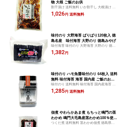
物 大根 ご飯のお供
割干漬け 送料無料 いか割干し 大根漬け 漬
物 ご飯のお供
1,026
送料無料
円
味付のり 大野海苔 ぱりぱり120枚入 徳
島名産 味付海苔 大野のり 徳島みやげ
味付海苔 味付のり 大野海苔 大野のり 徳島
名産 徳島土産 ご飯のお供 お土産 贈り物
1,382
円
味付のり ハモ魚醤味付のり 64枚入 送料
無料 味付海苔 海苔 国内産 ご飯のお供
味付のり 送料無料 味付海苔 国内産海苔 徳
おつまみ 徳島土産
島土産 ご飯のお供 お土産 贈り物
1,285
送料無料
円
佃煮 やわらかあま煮 もちっと鳴門の茎
わかめ 鳴門大毛島産茎わかめ100％使用
つくだ煮 送料無料 茎わかめ佃煮 徳島県産
送料無料 つくだ煮 茎わかめ ご飯のお