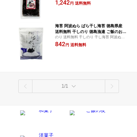
茎わかめ 佃煮 ご飯のお供 お土産 贈り物 進
1,242
供 徳島土産
送料無料
円
物 贈答品
海苔 阿波ぬら ばら干し海苔 徳島県産
送料無料 干しのり 徳島漁連 ご飯のお供
のり 送料無料 干しのり 干し海苔 阿波ぬら
おつまみ 徳島土産
ぬら 海苔 徳島漁連 ご飯のお供 お土産 贈り
842
送料無料
円
物
1/1