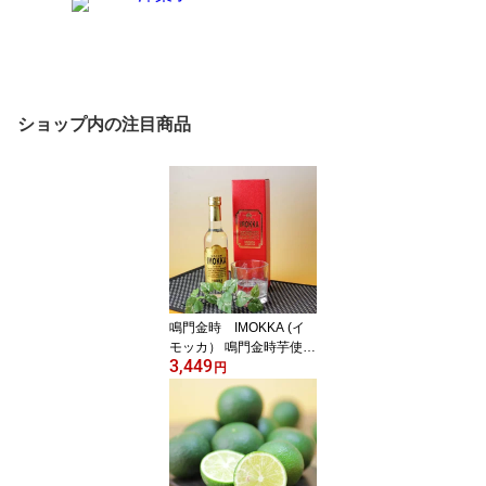
ショップ内の注目商品
鳴門金時 IMOKKA (イ
モッカ） 鳴門金時芋使
3,449
用 箱入 ウォッカ 地酒
円
徳島のお酒 徳島土産 お
中元 お歳暮 ギフト