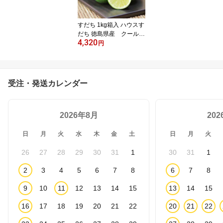
すだち 1kg箱入 ハウスす
だち 徳島県産 クール便
4,320
発送
円
受注・発送カレンダー
2026年8月
20
日
月
火
水
木
金
土
日
月
火
26
27
28
29
30
31
1
30
31
1
2
3
4
5
6
7
8
6
7
8
9
10
11
12
13
14
15
13
14
15
16
17
18
19
20
21
22
20
21
22