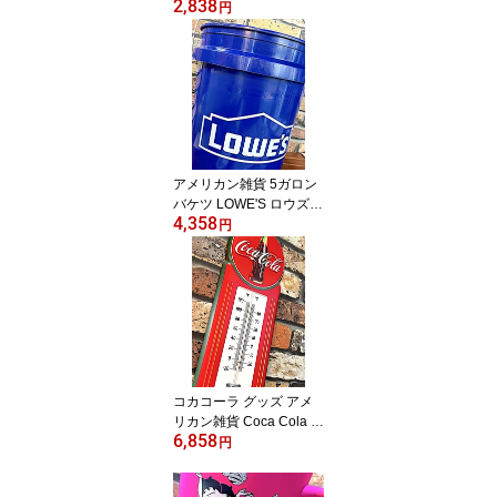
2,838
ield レジャー アメリカン
円
雑貨 トートバッグ ショ
ルダーバッグ ランドリー
バッグ アウトドア
アメリカン雑貨 5ガロン
バケツ LOWE'S ロウズ D
4,358
UST BOX ダストボック
円
ス ゴミ箱 収納 店舗 ガレ
ージ ディスプレイ
コカコーラ グッズ アメ
リカン雑貨 Coca Cola ダ
6,858
イカット エンボスメタル
円
サイン DELICIUS & REF
RESHING w/THERMOM