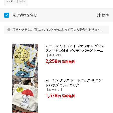
バス・トイレ
売り切れを含む
標準
価格や送料は、商品のサイズや色によって異なる場合があります。
ムーミン リトルミイ スナフキン グッズ
アメリカン雑貨 グッディバッグ トート
【MOOMIN】
バッグ ショルダーバッグ ハンドバッグ
2,258
風
送料無料
円
ムーミン グッズ トートバッグ 傘 ハン
ドバッグ ランチバッグ
【ムーミン】
1,578
送料無料
円