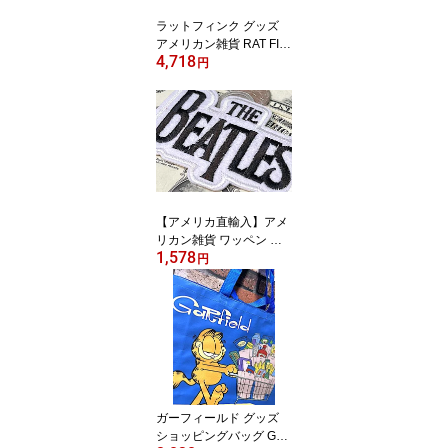
ラットフィンク グッズ
アメリカン雑貨 RAT FIN
4,718
K コイヤーマット ココナ
円
ッツ 玄関マット 店舗 ガ
レージ ディスプレイ
【アメリカ直輸入】アメ
リカン雑貨 ワッペン ア
1,578
ップリケ THE BEATLES
円
ビートルズ ジョン・レノ
ン ポール・マッカートニ
ー ジョージ・ハリスン
リンゴ・スター アイロン
パッチ ファッション小物
カスタマイズ
ガーフィールド グッズ
ショッピングバッグ Garf