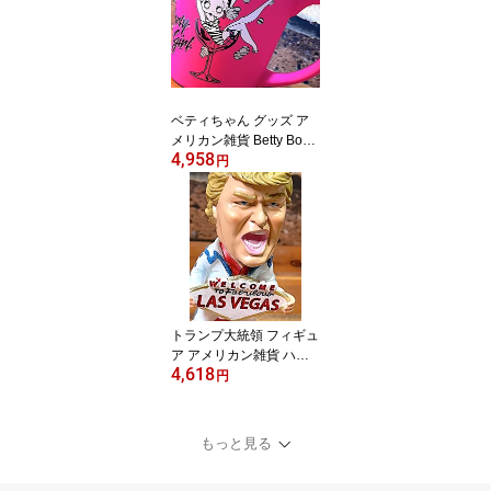
ETER サーモメータ 温度
計 看板 店舗 ガレージ デ
ィスプレイ
ベティちゃん グッズ ア
メリカン雑貨 Betty Boop
4,958
マグカップ Party Girl コ
円
ップ グラス
トランプ大統領 フィギュ
ア アメリカン雑貨 ハワ
4,618
イアン雑貨 ボビングヘッ
円
ド LAS VEGAS ELVIS
もっと見る