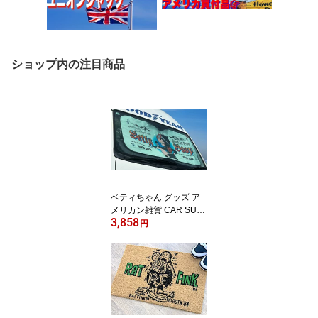
ショップ内の注目商品
ベティちゃん グッズ ア
メリカン雑貨 CAR SUN
3,858
SHADE カーサンシェー
円
ド Betty Boop IVORY カ
ー用品 車用 車内 日除け