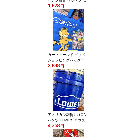
リカン雑貨 ワッペン ア
1,578
ップリケ THE BEATLES
円
ビートルズ ジョン・レノ
ン ポール・マッカートニ
ー ジョージ・ハリスン
リンゴ・スター アイロン
パッチ ファッション小物
カスタマイズ
ガーフィールド グッズ
ショッピングバッグ Garf
2,838
ield レジャー アメリカン
円
雑貨 トートバッグ ショ
ルダーバッグ ランドリー
バッグ アウトドア
アメリカン雑貨 5ガロン
バケツ LOWE'S ロウズ D
4,358
UST BOX ダストボック
円
ス ゴミ箱 収納 店舗 ガレ
ージ ディスプレイ