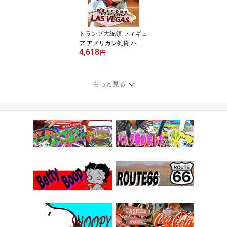
トランプ大統領 フィギュ
ア アメリカン雑貨 ハワ
4,618
イアン雑貨 ボビングヘッ
円
ド LAS VEGAS ELVIS
もっと見る