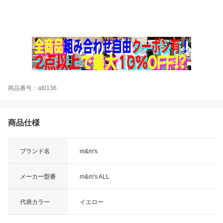
商品番号：at0136
商品仕様
ブランド名
m&m's
メーカー型番
m&m's ALL
代表カラー
イエロー