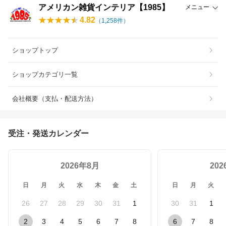
アメリカン雑貨インテリア【1985】
メニュー
4.82
（
1,258
件）
ショップトップ
ショップカテゴリ一覧
会社概要（支払・配送方法）
受注・発送カレンダー
2026年8月
20
日
月
火
水
木
金
土
日
月
火
26
27
28
29
30
31
1
30
31
1
2
3
4
5
6
7
8
6
7
8