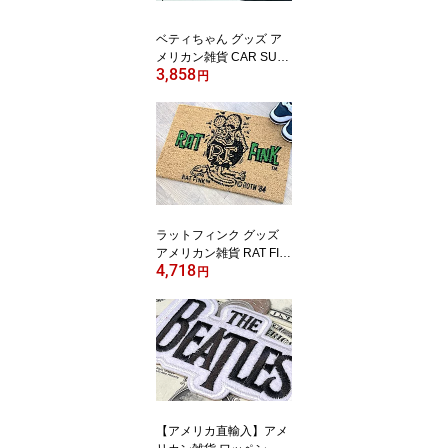
ベティちゃん グッズ ア
メリカン雑貨 CAR SUN
3,858
SHADE カーサンシェー
円
ド Betty Boop IVORY カ
ー用品 車用 車内 日除け
ラットフィンク グッズ
アメリカン雑貨 RAT FIN
4,718
K コイヤーマット ココナ
円
ッツ 玄関マット 店舗 ガ
レージ ディスプレイ
【アメリカ直輸入】アメ