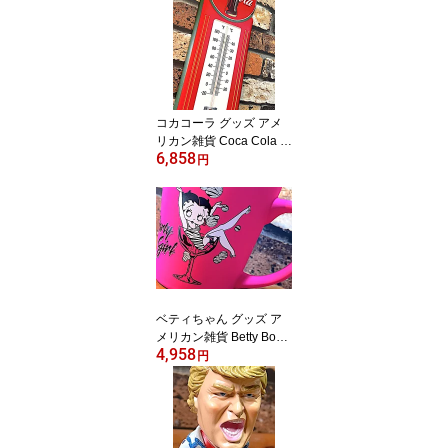
コカコーラ グッズ アメ
リカン雑貨 Coca Cola ダ
6,858
イカット エンボスメタル
円
サイン DELICIUS & REF
RESHING w/THERMOM
ETER サーモメータ 温度
計 看板 店舗 ガレージ デ
ィスプレイ
ベティちゃん グッズ ア
メリカン雑貨 Betty Boop
4,958
マグカップ Party Girl コ
円
ップ グラス