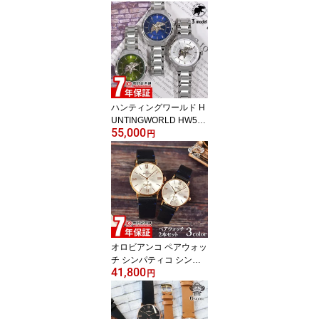
メンズ
ハンティングワールド H
UNTINGWORLD HW502
55,000
SSI メンズ
円
オロビアンコ ペアウォッ
チ シンパティコ シンパ
41,800
ティア 腕時計 メンズ レ
円
ディース 人気 クリスマ
ス お揃い 記念日 プレゼ
ント ギフト