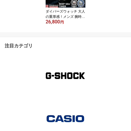
ダイバーズウォッチ 大人
の重厚感！メンズ 腕時計
26,800
時計 100気圧防水 ジョル
円
ジオフェドン1919 プレ
ゼント ギフト
注目カテゴリ