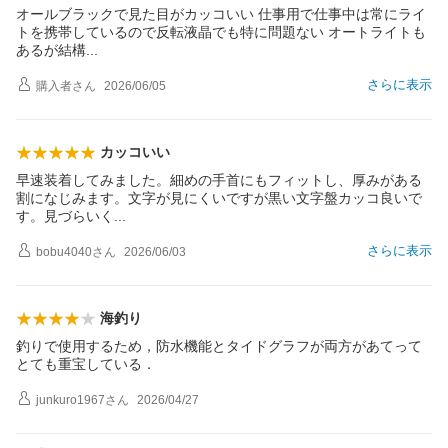
オールブラックで見た目がカッコいい 仕事用で仕事中は常にライ
トを携帯しているので反転液晶でも特に問題ない オートライトも
あるが結
構
さらに表示
購入者
さん
2026/06/05
カッコいい
早速装着してみました。細めの手首にもフィットし、厚みがある
割になじみます。文字が見にくいですが黒い文字盤カッコ良いで
す。見づらい
く
さらに表示
bobu4040
さん
2026/06/03
海釣り
釣りで使用するため，防水機能とタイドグラフが両方があてって
とても重宝している．
junkuro1967
さん
2026/04/27