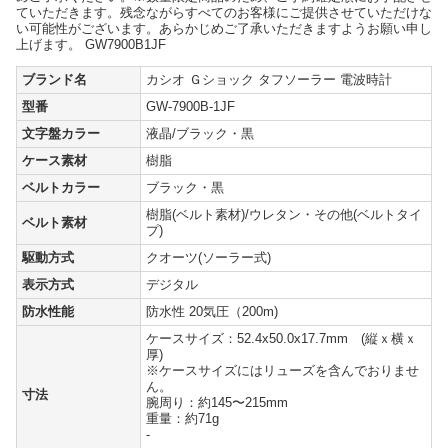
ていただきます。残念ながらすべてのお客様にご提供させていただけな
い可能性がございます。あらかじめご了承いただきますようお願い申し
上げます。 GW7900B1JF
ブランド名
カシオ Ｇショック タフソーラー 電波時計
型番
GW-7900B-1JF
文字盤カラー
液晶/ブラック・黒
ケース素材
樹脂
ベルトカラー
ブラック・黒
樹脂(ベルト素材)/ウレタン・その他(ベルトタイ
ベルト素材
プ)
駆動方式
クオーツ(ソーラー式)
表示方式
デジタル
防水性能
防水性 20気圧（200m)
ケースサイズ：52.4x50.0x17.7mm (縦ｘ横ｘ
厚)
※ケースサイズにはリューズを含んでおりませ
ん。
寸法
腕周り：約145〜215mm
重量：約71g
-