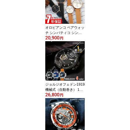
オロビアンコ ペアウォッ
チ シンパティコ シンパ
20,900
ティア 時計 Orobianco
円
腕時計 メンズ レディー
ス お揃い カップル 夫婦
記念日 誕生日 プレゼン
ト ギフト OR0071 OR00
72
ジョルジオフェドン1919
機械式（自動巻き） 100
26,800
m防水 タイムレス メンズ
円
腕時計 時計 スーツ ビジ
ネス 人気