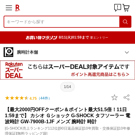
8/11(火)01:59まで
要エントリー
腕時計本舗
1/14
（
44
件）
4.75
【最大2000円OFFクーポン＆ポイント最大51.5倍！11日
1:59まで】 カシオ Ｇショック G-SHOCK タフソーラー 電
波時計 GW-7900B-1JF メンズ 腕時計 時計
[G-SHOCK売上ランキング112位][90日返品保証][10年買取・交換保証][10年修
理保証][無料ラッピング袋]