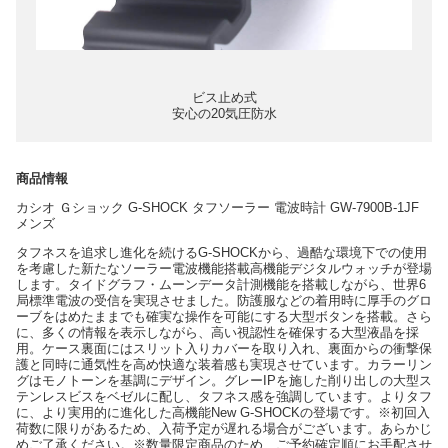
ビス止め式
安心の20気圧防水
商品情報
カシオ Ｇショック G-SHOCK タフソーラー 電波時計 GW-7900B-1JF
メンズ
タフネスを追求し進化を続けるG-SHOCKから、過酷な環境下での使用
を考慮した新たなソーラー電波機能搭載高機能デジタルウォッチが登場
します。タイドグラフ・ムーンデータ計測機能を搭載しながら、世界6
局標準電波の受信を実現させました。防護服などの着用時に厚手のグロ
ーブをはめたままでも確実な操作を可能にする大型ボタンを搭載。さら
に、多くの情報を表示しながら、高い視認性を確保する大型液晶を採
用。ケース裏面にはスリット入りカバーを取り入れ、裏面からの衝撃保
護と同時に通気性を高め快適な装着感も実現させています。カラーリン
グはモノトーンを基調にデザイン。グレーIPを施した削り出しの大型ス
テンレスビスをベゼルに配し、タフネス感を強調しています。よりタフ
に、より実用的に進化した高機能New G-SHOCKの登場です。※初回入
荷数に限りがあるため、入荷予定が遅れる場合がございます。あらかじ
めご了承ください。※数量限定商品のため、ご予約確定順にお手配させ