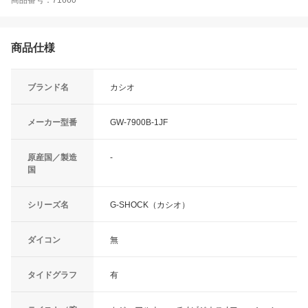
商品番号：71660
商品仕様
ブランド名
カシオ
メーカー型番
GW-7900B-1JF
原産国／製造
-
国
シリーズ名
G-SHOCK（カシオ）
ダイコン
無
タイドグラフ
有