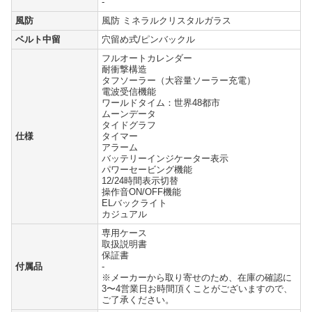
-
風防
風防 ミネラルクリスタルガラス
ベルト中留
穴留め式/ピンバックル
フルオートカレンダー
耐衝撃構造
タフソーラー（大容量ソーラー充電）
電波受信機能
ワールドタイム：世界48都市
ムーンデータ
タイドグラフ
仕様
タイマー
アラーム
バッテリーインジケーター表示
パワーセービング機能
12/24時間表示切替
操作音ON/OFF機能
ELバックライト
カジュアル
専用ケース
取扱説明書
保証書
付属品
-
※メーカーから取り寄せのため、在庫の確認に
3〜4営業日お時間頂くことがございますので、
ご了承ください。