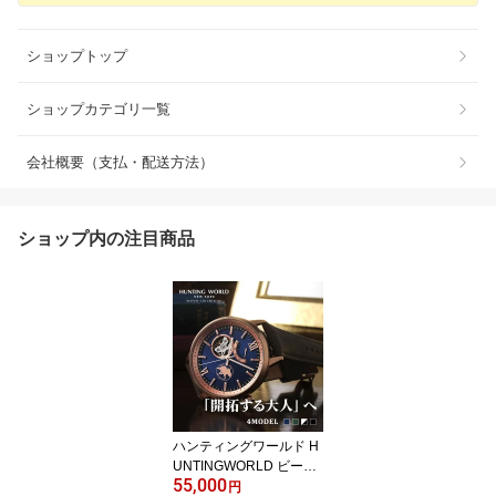
ショップトップ
ショップカテゴリ一覧
会社概要（支払・配送方法）
ショップ内の注目商品
ハンティングワールド H
UNTINGWORLD ビート
55,000
エモーション HW501BK
円