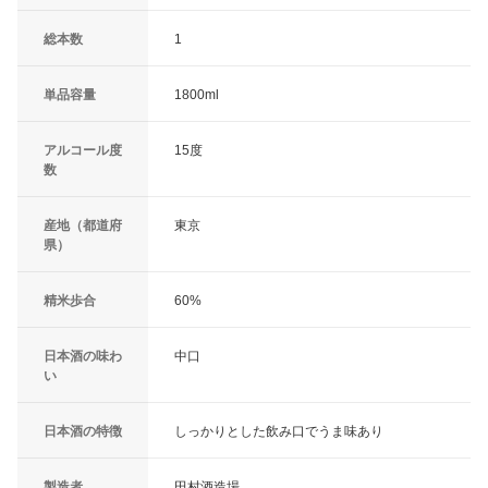
総本数
1
単品容量
1800ml
アルコール度
15度
数
産地（都道府
東京
県）
精米歩合
60%
日本酒の味わ
中口
い
日本酒の特徴
しっかりとした飲み口でうま味あり
製造者
田村酒造場