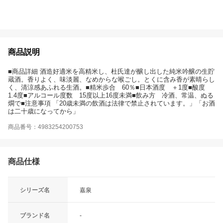
商品説明
■商品詳細 酒造好適米を高精米し、杜氏達が醸し出した純米吟醸の生貯
蔵酒。香りよく、味淡麗、なめからな喉ごし。とくに含み香が素晴らし
く、清涼感あふれる生酒。■精米歩合 60％■日本酒度 ＋1度■酸度
1.4度■アルコール度数 15度以上16度未満■飲み方 冷酒、常温、ぬる
燗で■注意事項 「20歳未満の飲酒は法律で禁止されています。」「お酒
は二十歳になってから」
商品番号：4983254200753
商品仕様
シリーズ名
嘉泉
ブランド名
-