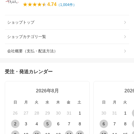
4.74
（
1,004
件）
ショップトップ
ショップカテゴリ一覧
会社概要（支払・配送方法）
受注・発送カレンダー
2026年8月
20
日
月
火
水
木
金
土
日
月
火
26
27
28
29
30
31
1
30
31
1
2
3
4
5
6
7
8
6
7
8