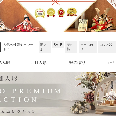
人気の検索キーワー
雛人
SALE
売れ
ケース飾
コンパク
ド：
形
筋
り
ト
込み雛
五月人形
鯉のぼり
正