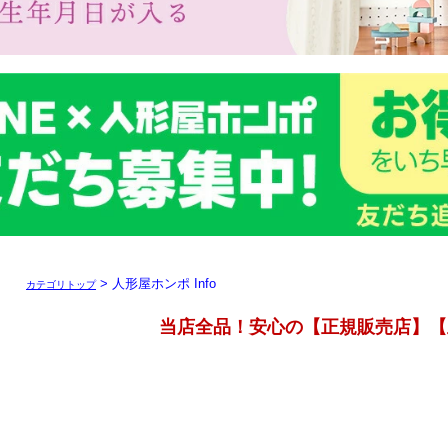
> 人形屋ホンポ Info
カテゴリトップ
当店全品！安心の【正規販売店】【