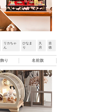
リカちゃ
ひなま
久
吉
ん
り
月
徳
月飾り
名前旗