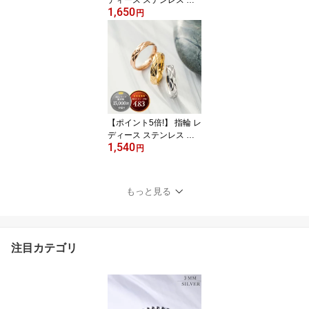
ディース ステンレス リ
1,650
ング (312) ピンキーリン
円
グ 銀色 金色 ピンクゴー
ルド キルティング おし
ゃれ かわいい シルバー
ゴールド ピンク カラー
ス 金属アレルギー レデ
ィース メンズ 送料無料
女性 プチプラアクセ 送
料無料 補充1110
【ポイント5倍!】 指輪 レ
ディース ステンレス リ
1,540
ング (343) キルティング
円
加工 選択可 ピンキーリ
ング 銀色 金色 ステンレ
ス 指輪 レディース 金属
もっと見る
アレルギー メンズ プチ
プライス おしゃれ シル
バー ゴールド ピンキー
リング 送料無料
注目カテゴリ