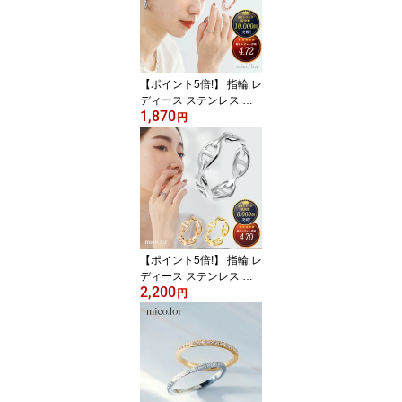
バー ゴールド ピンク カ
ラー 送料無料 つぶつぶ
ボールチェーン 高見え
メンズ 銀色 金色 ピンク
ゴールド
【ポイント5倍!】 指輪 レ
ディース ステンレス リ
1,870
ング (330) ボールタイプ
円
2mm 選択可 ピンキーリ
ング 銀色 金色 ピンクゴ
ールド ステンレス 金属
アレルギー レディース
大人 おしゃれ シンプル
チェーンリング プチプラ
イス つぶつぶ チェーン
かわいい 補充1222ho
【ポイント5倍!】 指輪 レ
ディース ステンレス リ
2,200
ング (311) 選択可 ピンキ
円
ーリング 銀色 金色 ピン
クゴールド 指輪 おしゃ
れ アンカーチェーン か
わいい シルバー ゴール
ド ピンク カラー ステン
レス 金属アレルギー レ