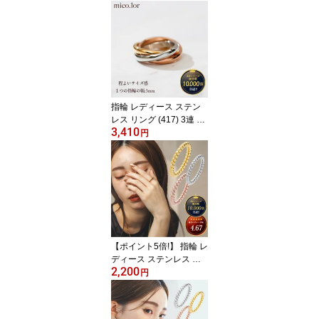
指輪 レディース ステン
レス リング (417) 3連 MI
3,410
X 幅3mm (銀色 金色 ピン
円
クゴールド ミックス) 指
輪 バイカラー トリニテ
ィリング おしゃれ かわ
いい シルバー ゴールド
ピンク カラー ステンレ
ス 金属アレルギー メン
ズ 送料無料 ピンキーリ
ング 高見え
【ポイント5倍!】 指輪 レ
ディース ステンレス リ
2,200
ング (299) ボール3mm
円
ピンキーリング 指輪 金
属アレルギー レディース
おしゃれ かわいい シル