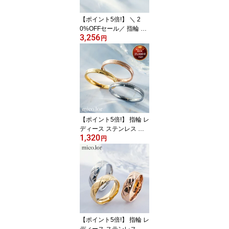
ディース メンズ 送料無
料
【ポイント5倍!】 ＼ 2
0%OFFセール／ 指輪 レ
3,256
ディース ステンレス リ
円
ング (372) エタニティCZ
選択可 銀色 金色 ステン
レス 指輪 レディース 金
属アレルギー メンズ プ
チプライス おしゃれ シ
ルバー ゴールド ピンキ
ーリング 送料無料
【ポイント5倍!】 指輪 レ
ディース ステンレス リ
1,320
ング (135)砂目ハーフ ピ
円
ンキーリング 銀色 金色
ピンクゴールド シンプル
細め 人差し指 中指 ステ
ンレス 指輪 レディース
金属アレルギー メンズ
おしゃれ シルバー ゴー
ルド
【ポイント5倍!】 指輪 レ